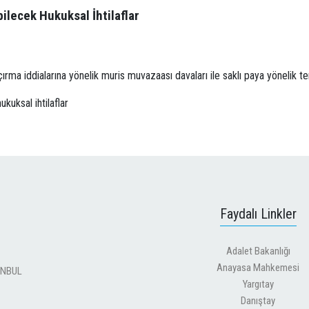
lecek Hukuksal İhtilaflar
ırma iddialarına yönelik muris muvazaası davaları ile saklı paya yönelik te
uksal ihtilaflar
Faydalı Linkler
Adalet Bakanlığı
Anayasa Mahkemesi
TANBUL
Yargıtay
Danıştay